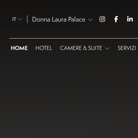
Donna Laura Palace
IT
HOME
HOTEL
CAMERE & SUITE
SERVIZI
Omnia Classic
Omnia Superior Twin
Omnia Superior
Omnia Deluxe
Omnia Junior Suite
Omnia Panoramic Junior
Suite